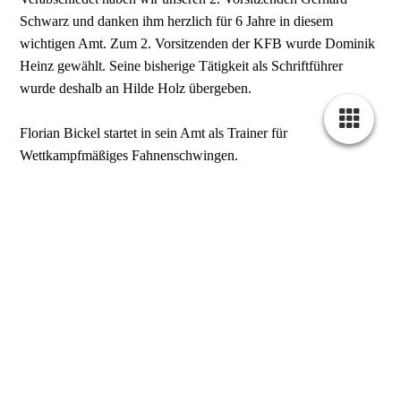
Schwarz und danken ihm herzlich für 6 Jahre in diesem
wichtigen Amt. Zum 2. Vorsitzenden der KFB wurde Dominik
Heinz gewählt. Seine bisherige Tätigkeit als Schriftführer
wurde deshalb an Hilde Holz übergeben.
Florian Bickel startet in sein Amt als Trainer für
Wettkampfmäßiges Fahnenschwingen.
Auf Beschluss wurde die Vorstandschaft entsprechend erweitert
und neue, wichtige Ämter ins Leben gerufen.
Sieglinde Heinz vertritt ab sofort unsere Passiven Mitglieder.
Loreen Steinhardt wurde als Verantwortliche für Marketing und
Sponsoring gewählt.